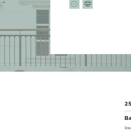
2
B
In