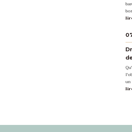
bar
bor
li
0
Dr
de
Qu'
l'o
un 
li